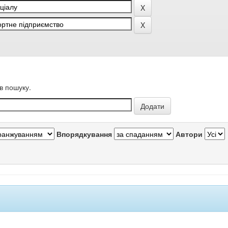
в пошуку.
Впорядкування
Автори