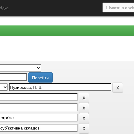
відка