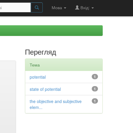
Мова
Вхід:
Перегляд
Тема
potential
1
state of potential
1
the objective and subjective
1
elem...