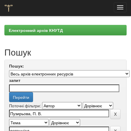
Skip
navigation
Електронний архів КНУТД
Пошук
Пошук:
запит
Поточні фільтри: