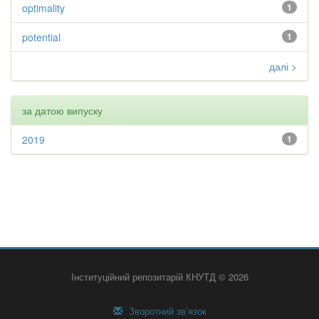
optimality
1
potential
1
далі >
за датою випуску
2019
1
Інституційний репозитарій КНУТД © 2026
Зворотний зв’язок