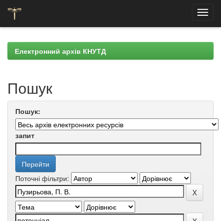
Skip
navigation
Електронний архів КНУТД
Пошук
Пошук:
запит
Поточні фільтри: