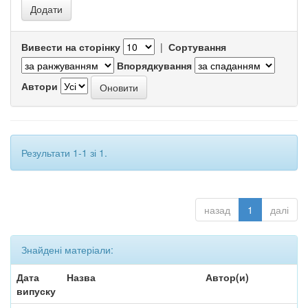
Вивести на сторінку
|
Сортування
Впорядкування
Автори
Результати 1-1 зі 1.
назад
1
далі
Знайдені матеріали:
Дата
Назва
Автор(и)
випуску