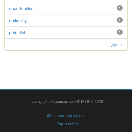
opportunities
1
optimality
1
potential
1
далі >
Інституційний репозитарій КНУТД © 2026
Зворотний зв’язок
Карта сайту