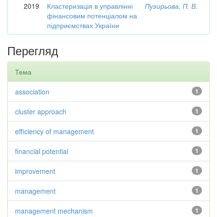
2019
Кластеризація в управлінні
Пузирьова, П. В.
фінансовим потенціалом на
підприємствах України
Перегляд
Тема
association
1
cluster approach
1
efficiency of management
1
financial potential
1
improvement
1
management
1
management mechanism
1