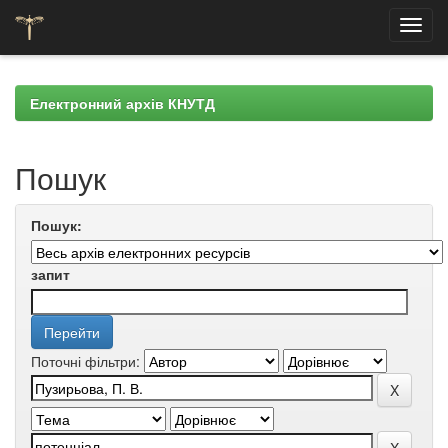
Skip
navigation
Електронний архів КНУТД
Пошук
Пошук:
запит
Поточні фільтри: