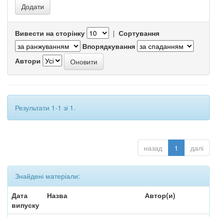
Вивести на сторінку
|
Сортування
Впорядкування
Автори
Результати 1-1 зі 1.
назад
1
далі
Знайдені матеріали:
Дата
Назва
Автор(и)
випуску