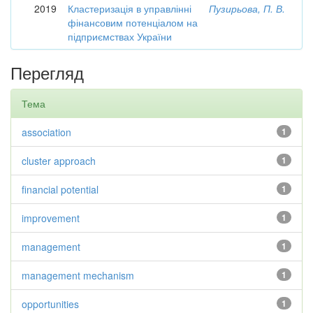
2019
Кластеризація в управлінні
Пузирьова, П. В.
фінансовим потенціалом на
підприємствах України
Перегляд
Тема
association
1
cluster approach
1
financial potential
1
improvement
1
management
1
management mechanism
1
opportunities
1