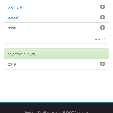
optimality
1
potential
1
profit
1
далі >
за датою випуску
2019
1
Інституційний репозитарій КНУТД © 2026