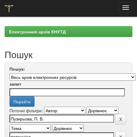
Skip
navigation
Електронний архів КНУТД
Пошук
Пошук:
запит
Поточні фільтри: