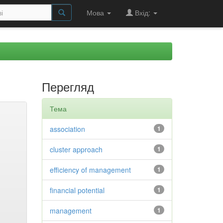
Мова
Вхід:
Перегляд
Тема
association
1
cluster approach
1
efficiency of management
1
financial potential
1
management
1