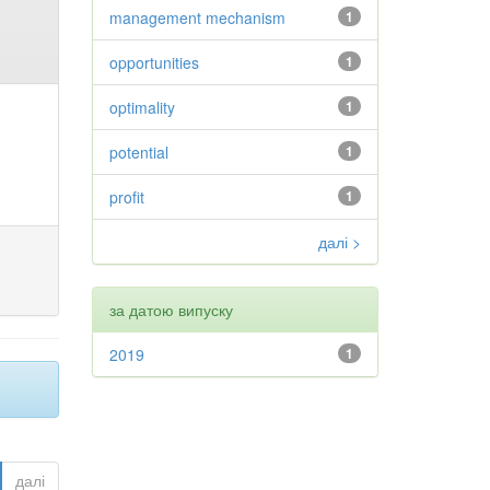
management mechanism
1
opportunities
1
optimality
1
potential
1
profit
1
далі >
за датою випуску
2019
1
далі