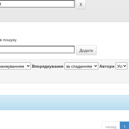
в пошуку.
Впорядкування
Автори
назад
1