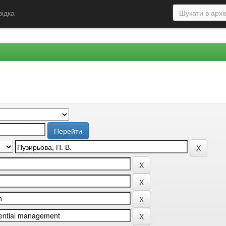
відка