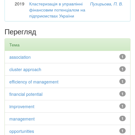
2019
Кластеризація в управлінні
Пузирьова, П. В.
фінансовим потенціалом на
підприємствах України
Перегляд
Тема
association
1
cluster approach
1
efficiency of management
1
financial potential
1
improvement
1
management
1
opportunities
1