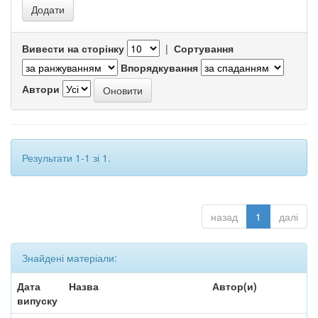
Вивести на сторінку
|
Сортування
Впорядкування
Автори
Результати 1-1 зі 1.
назад
1
далі
Знайдені матеріали:
Дата
Назва
Автор(и)
випуску