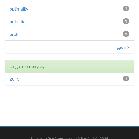
optimality
1
potential
1
profit
1
далі >
за датою випуску
2019
1
Інституційний репозитарій КНУТД © 2026