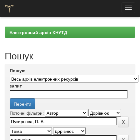
Skip
navigation
Електронний архів КНУТД
Пошук
Пошук:
запит
Поточні фільтри: