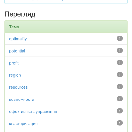
Перегляд
Тема
optimality
1
potential
1
profit
1
region
1
resources
1
возможности
1
ефективність управління
1
кластеризация
1