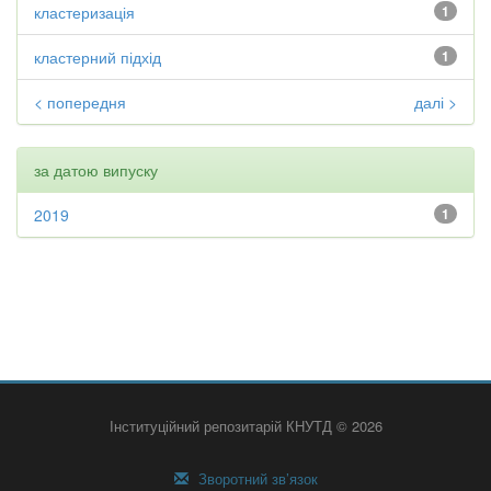
кластеризація
1
кластерний підхід
1
< попередня
далі >
за датою випуску
2019
1
Інституційний репозитарій КНУТД © 2026
Зворотний зв’язок