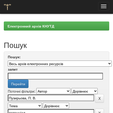
Skip
navigation
Електронний архів КНУТД
Пошук
Пошук:
запит
Поточні фільтри: