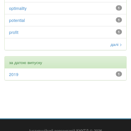
optimality
1
potential
1
profit
1
далі >
за датою випуску
2019
1
Інституційний репозитарій КНУТД © 2026