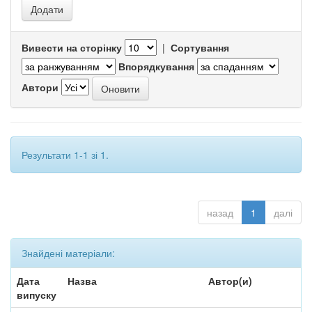
Вивести на сторінку
|
Сортування
Впорядкування
Автори
Результати 1-1 зі 1.
назад
1
далі
Знайдені матеріали:
Дата
Назва
Автор(и)
випуску