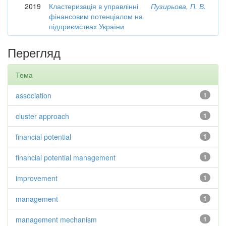
2019
Кластеризація в управлінні
Пузирьова, П. В.
фінансовим потенціалом на
підприємствах України
Перегляд
Тема
association
1
cluster approach
1
financial potential
1
financial potential management
1
improvement
1
management
1
management mechanism
1