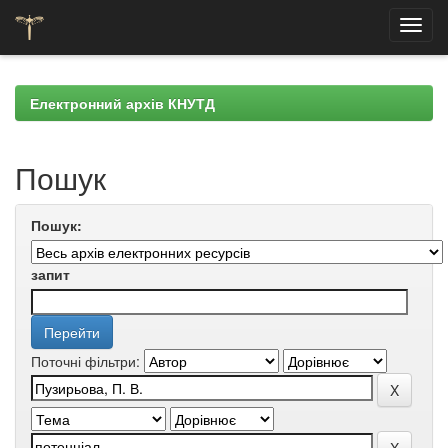
Skip
navigation
Електронний архів КНУТД
Пошук
Пошук:
запит
Поточні фільтри: