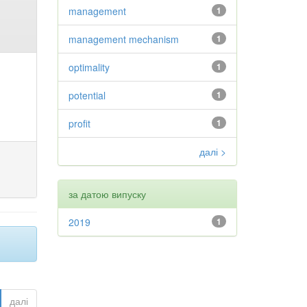
management
1
management mechanism
1
optimality
1
potential
1
profit
1
далі >
за датою випуску
2019
1
далі