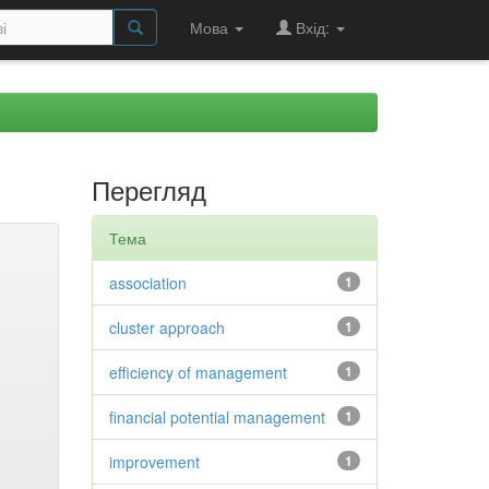
Мова
Вхід:
Перегляд
Тема
association
1
cluster approach
1
efficiency of management
1
financial potential management
1
improvement
1