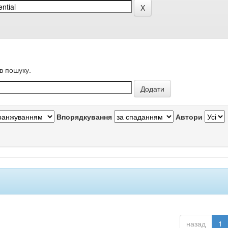
в пошуку.
Впорядкування
Автори
назад
1