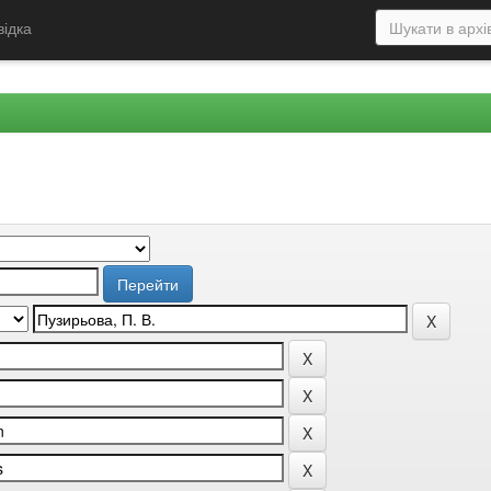
відка