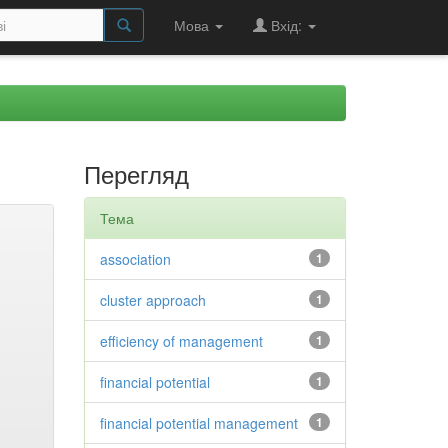
Мова
Вхід:
Перегляд
Тема
association
1
cluster approach
1
efficiency of management
1
financial potential
1
financial potential management
1