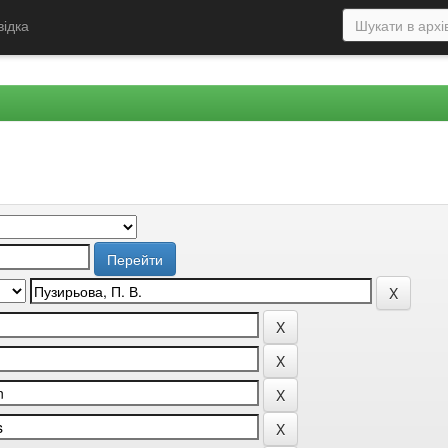
відка