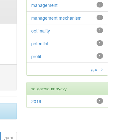
management
1
management mechanism
1
optimality
1
potential
1
profit
1
далі >
за датою випуску
2019
1
далі