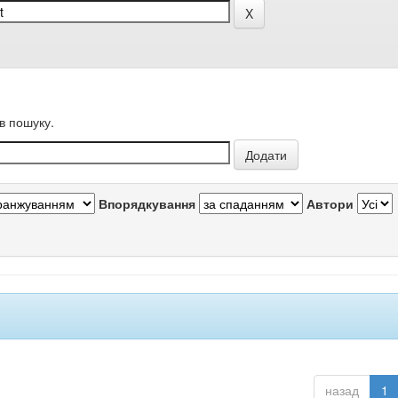
в пошуку.
Впорядкування
Автори
назад
1