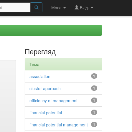
Мова
Вхід:
Перегляд
Тема
association
1
cluster approach
1
efficiency of management
1
financial potential
1
financial potential management
1