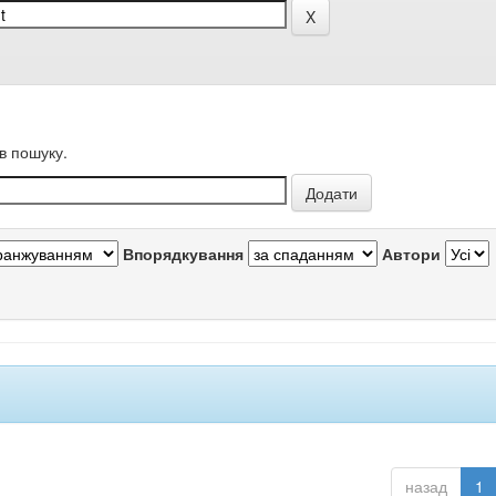
в пошуку.
Впорядкування
Автори
назад
1