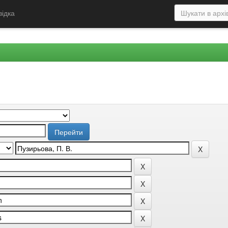
відка