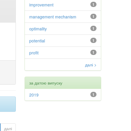
improvement
1
management mechanism
1
optimality
1
potential
1
profit
1
далі >
за датою випуску
2019
1
далі