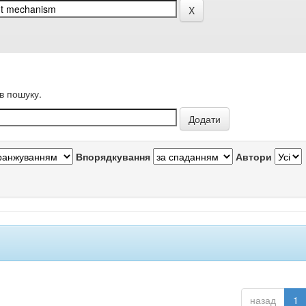
в пошуку.
Впорядкування
Автори
назад
1