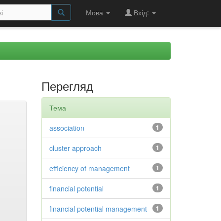
Мова
Вхід:
Перегляд
Тема
association
1
cluster approach
1
efficiency of management
1
financial potential
1
financial potential management
1