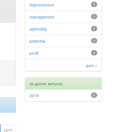
improvement
1
management
1
optimality
1
potential
1
profit
1
далі >
за датою випуску
2019
1
далі