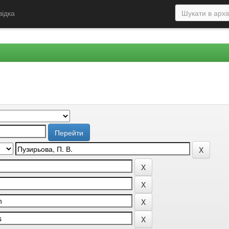
відка