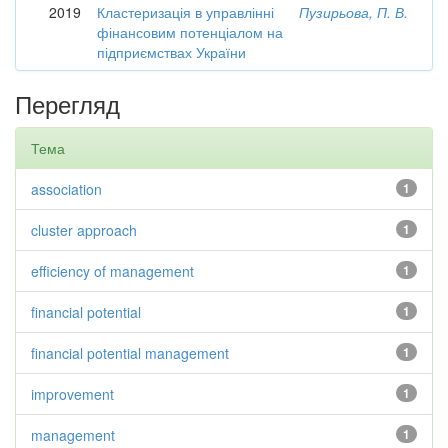
2019
Кластеризація в управлінні
Пузирьова, П. В.
фінансовим потенціалом на
підприємствах України
Перегляд
Тема
association
1
cluster approach
1
efficiency of management
1
financial potential
1
financial potential management
1
improvement
1
management
1