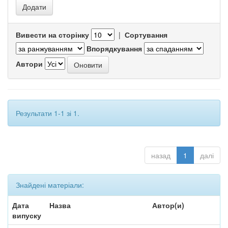
Вивести на сторінку
|
Сортування
Впорядкування
Автори
Результати 1-1 зі 1.
назад
1
далі
Знайдені матеріали:
Дата
Назва
Автор(и)
випуску