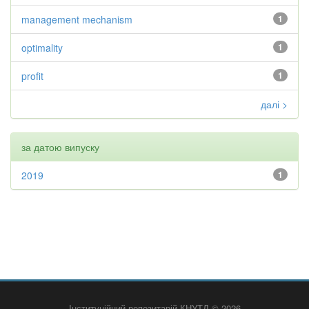
management mechanism
1
optimality
1
profit
1
далі >
за датою випуску
2019
1
Інституційний репозитарій КНУТД © 2026