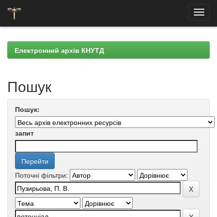
Skip
navigation
Електронний архів КНУТД
Пошук
Пошук:
запит
Поточні фільтри: