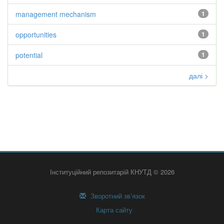
management mechanism
1
opportunities
1
potential
1
далі >
Інституційний репозитарій КНУТД © 2026
Зворотний зв’язок
Карта сайту