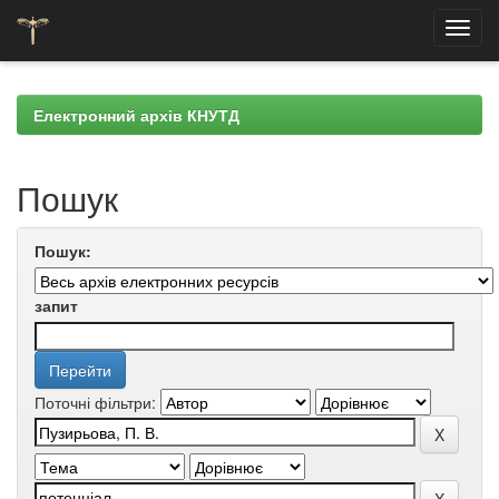
Skip
navigation
Електронний архів КНУТД
Пошук
Пошук:
запит
Поточні фільтри: