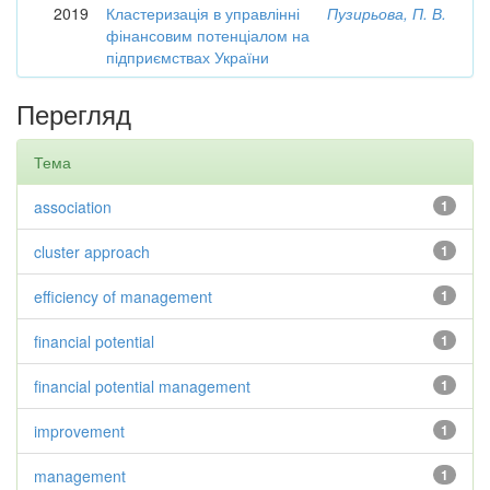
2019
Кластеризація в управлінні
Пузирьова, П. В.
фінансовим потенціалом на
підприємствах України
Перегляд
Тема
association
1
cluster approach
1
efficiency of management
1
financial potential
1
financial potential management
1
improvement
1
management
1