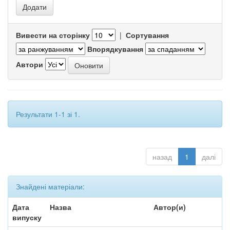
Вивести на сторінку
|
Сортування
Впорядкування
Автори
Результати 1-1 зі 1.
назад
1
далі
Знайдені матеріали:
Дата
Назва
Автор(и)
випуску