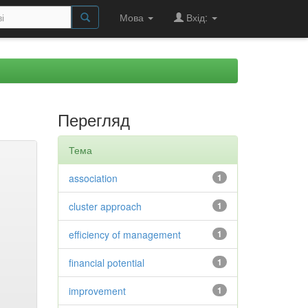
Мова
Вхід:
Перегляд
Тема
association
1
cluster approach
1
efficiency of management
1
financial potential
1
improvement
1