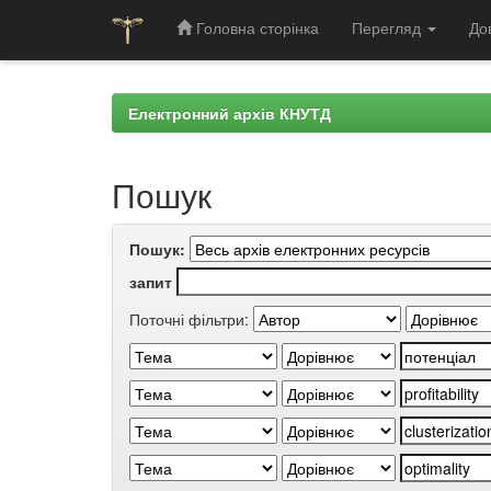
Головна сторінка
Перегляд
До
Skip
navigation
Електронний архів КНУТД
Пошук
Пошук:
запит
Поточні фільтри: