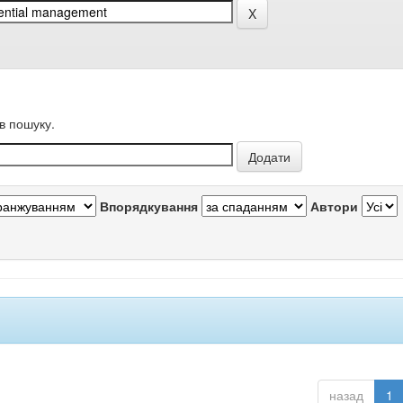
в пошуку.
Впорядкування
Автори
назад
1