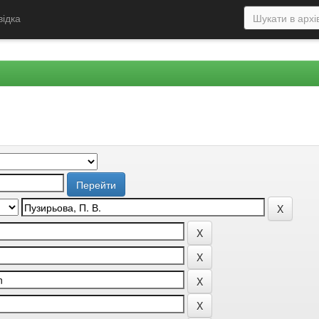
відка