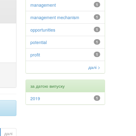
management
1
management mechanism
1
opportunities
1
potential
1
profit
1
далі >
за датою випуску
2019
1
далі