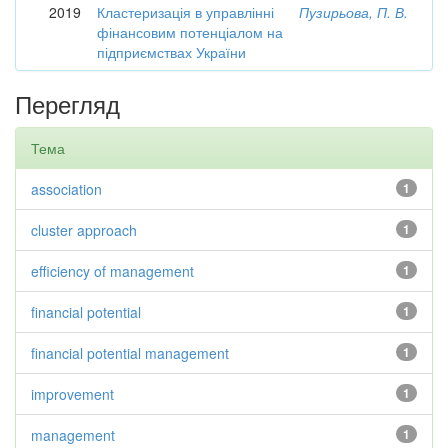
2019
Кластеризація в управлінні
Пузирьова, П. В.
фінансовим потенціалом на
підприємствах України
Перегляд
Тема
association
1
cluster approach
1
efficiency of management
1
financial potential
1
financial potential management
1
improvement
1
management
1