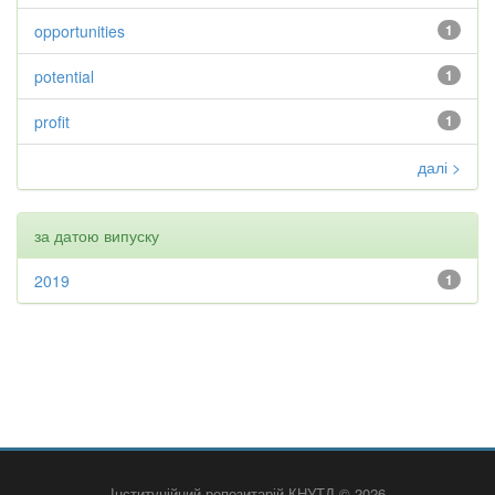
opportunities
1
potential
1
profit
1
далі >
за датою випуску
2019
1
Інституційний репозитарій КНУТД © 2026