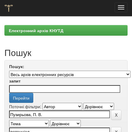
Skip
navigation
Електронний архів КНУТД
Пошук
Пошук:
запит
Поточні фільтри: