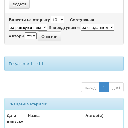
Вивести на сторінку
|
Сортування
Впорядкування
Автори
Результати 1-1 зі 1.
назад
1
далі
Знайдені матеріали:
Дата
Назва
Автор(и)
випуску