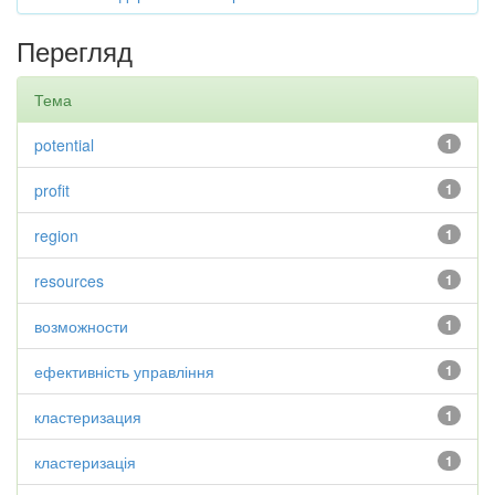
Перегляд
Тема
potential
1
profit
1
region
1
resources
1
возможности
1
ефективність управління
1
кластеризация
1
кластеризація
1