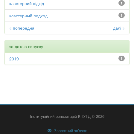
кластерний підхід
1
кластерный подход
1
< попередня
далі >
за датою випуску
2019
1
Інституційний репозитарій КНУТД © 2026
Зворотний зв’язок