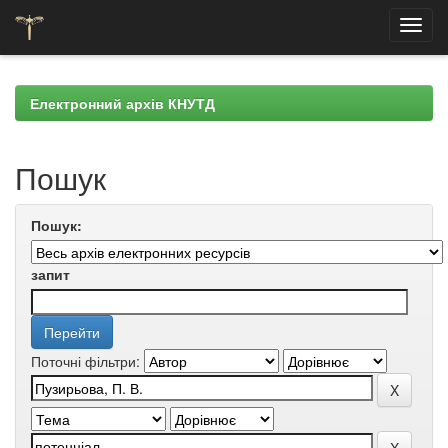
Skip
navigation
Електронний архів КНУТД
Пошук
Пошук:
запит
Поточні фільтри: