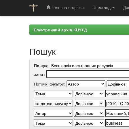
Головна сторінка
Перегляд
До
Skip
navigation
Електронний архів КНУТД
Пошук
Пошук:
запит
Поточні фільтри: