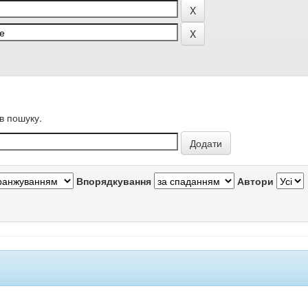
в пошуку.
Впорядкування
Автори