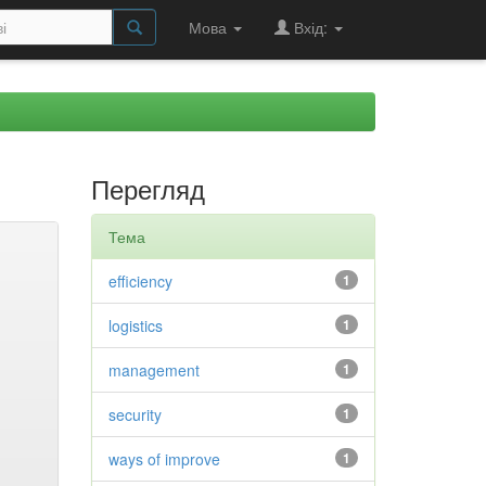
Мова
Вхід:
Перегляд
Тема
efficiency
1
logistics
1
management
1
security
1
ways of improve
1