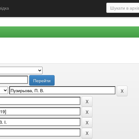
відка