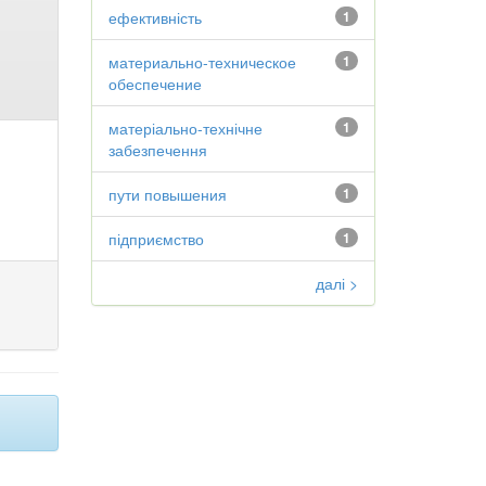
ефективність
1
материально-техническое
1
обеспечение
матеріально-технічне
1
забезпечення
пути повышения
1
підприємство
1
далі >