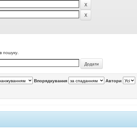
в пошуку.
Впорядкування
Автори