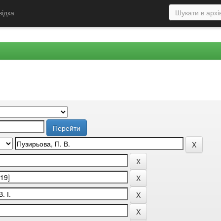
відка