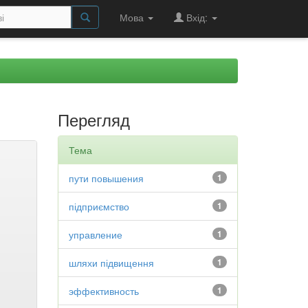
Мова
Вхід:
Перегляд
Тема
пути повышения
1
підприємство
1
управление
1
шляхи підвищення
1
эффективность
1