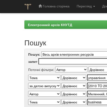
Головна сторінка
Перегляд
До
Skip
navigation
Електронний архів КНУТД
Пошук
Пошук:
запит
Поточні фільтри: