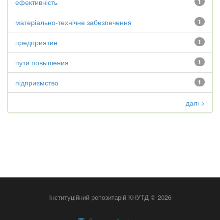
ефективність
1
матеріально-технічне забезпечення
1
предприятие
1
пути повышения
1
підприємство
1
далі >
Інституційний репозитарій КНУТД © 2026