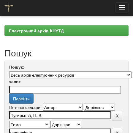
Skip
navigation
Електронний архів КНУТД
Пошук
Пошук:
запит
Поточні фільтри: