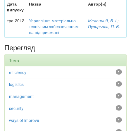
Дата
Назва
Автор(и)
випуску
тра-2012
Управління матеріально-
Меленний, В. І.
;
технічним забезпеченням
Пузирьова, П. В.
на підприємстві
Перегляд
Тема
efficiency
1
logistics
1
management
1
security
1
ways of improve
1