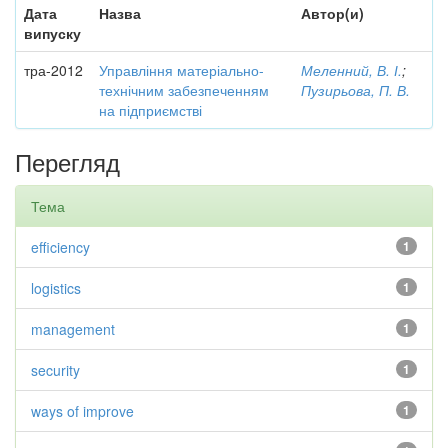
Дата
Назва
Автор(и)
випуску
тра-2012
Управління матеріально-
Меленний, В. І.
;
технічним забезпеченням
Пузирьова, П. В.
на підприємстві
Перегляд
Тема
efficiency
1
logistics
1
management
1
security
1
ways of improve
1