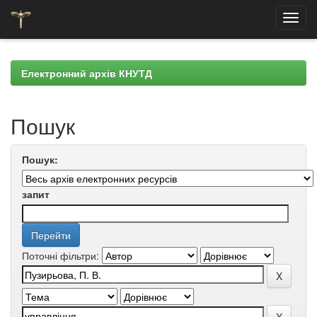
Skip
navigation
Електронний архів КНУТД
Пошук
Пошук:
запит
Поточні фільтри: