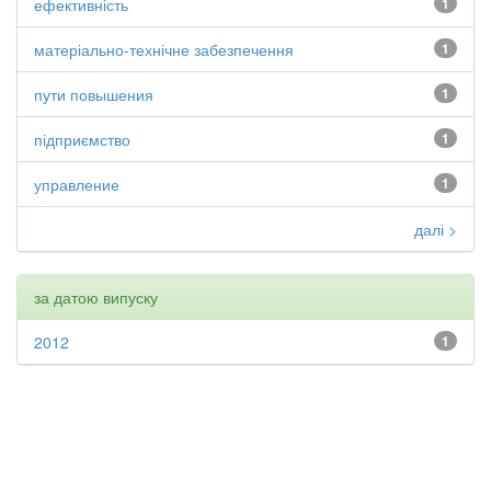
ефективність
1
матеріально-технічне забезпечення
1
пути повышения
1
підприємство
1
управление
1
далі >
за датою випуску
2012
1