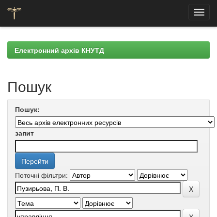
Skip
navigation
Електронний архів КНУТД
Пошук
Пошук:
запит
Поточні фільтри: