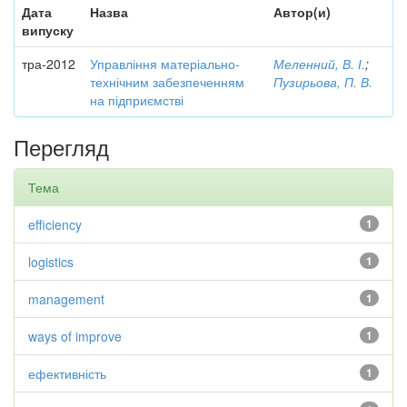
Дата
Назва
Автор(и)
випуску
тра-2012
Управління матеріально-
Меленний, В. І.
;
технічним забезпеченням
Пузирьова, П. В.
на підприємстві
Перегляд
Тема
efficiency
1
logistics
1
management
1
ways of improve
1
ефективність
1