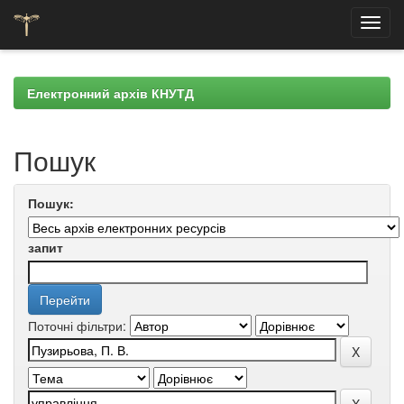
Skip
navigation
Електронний архів КНУТД
Пошук
Пошук:
запит
Поточні фільтри: