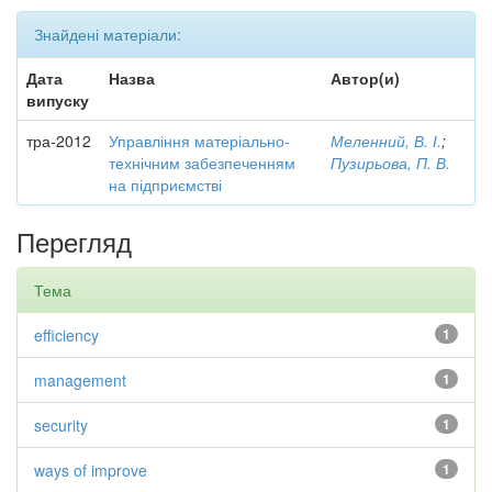
Знайдені матеріали:
Дата
Назва
Автор(и)
випуску
тра-2012
Управління матеріально-
Меленний, В. І.
;
технічним забезпеченням
Пузирьова, П. В.
на підприємстві
Перегляд
Тема
efficiency
1
management
1
security
1
ways of improve
1