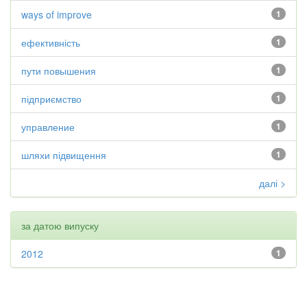
ways of improve
1
ефективність
1
пути повышения
1
підприємство
1
управление
1
шляхи підвищення
1
далі >
за датою випуску
2012
1