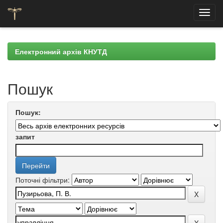
Skip
navigation
Електронний архів КНУТД
Пошук
Пошук:
запит
Поточні фільтри: