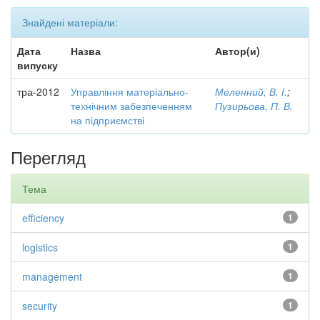
Знайдені матеріали:
Дата
Назва
Автор(и)
випуску
тра-2012
Управління матеріально-
Меленний, В. І.
;
технічним забезпеченням
Пузирьова, П. В.
на підприємстві
Перегляд
Тема
efficiency
1
logistics
1
management
1
security
1