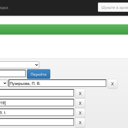
відка