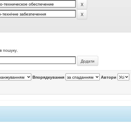
в пошуку.
Впорядкування
Автори