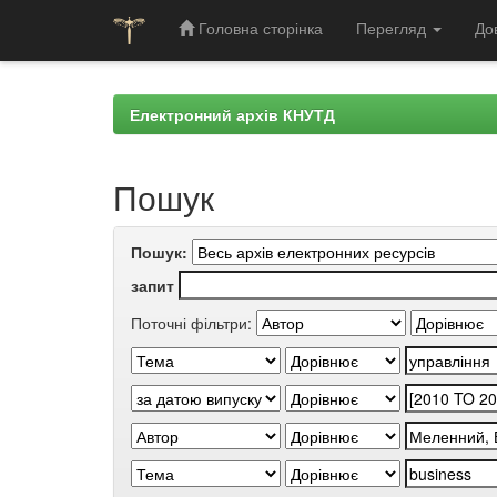
Головна сторінка
Перегляд
До
Skip
navigation
Електронний архів КНУТД
Пошук
Пошук:
запит
Поточні фільтри: