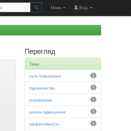
Мова
Вхід:
Перегляд
Тема
пути повышения
1
підприємство
1
управление
1
шляхи підвищення
1
эффективность
1