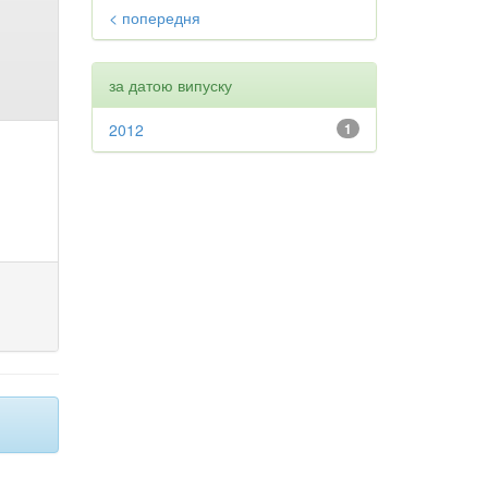
< попередня
за датою випуску
2012
1