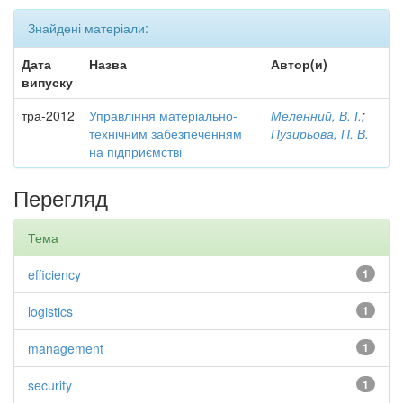
Знайдені матеріали:
Дата
Назва
Автор(и)
випуску
тра-2012
Управління матеріально-
Меленний, В. І.
;
технічним забезпеченням
Пузирьова, П. В.
на підприємстві
Перегляд
Тема
efficiency
1
logistics
1
management
1
security
1