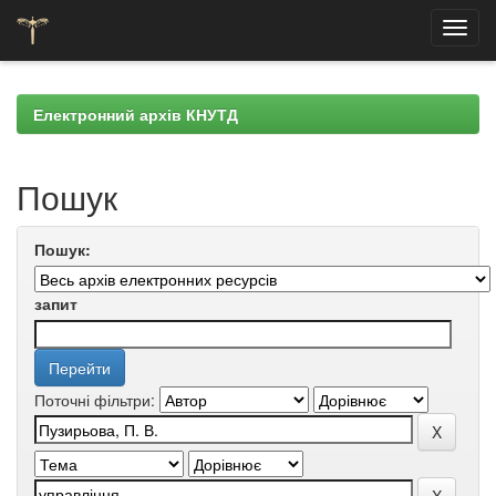
Skip
navigation
Електронний архів КНУТД
Пошук
Пошук:
запит
Поточні фільтри: