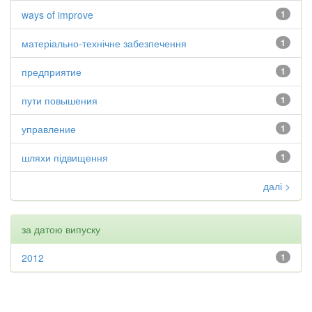
ways of improve
1
матеріально-технічне забезпечення
1
предприятие
1
пути повышения
1
управление
1
шляхи підвищення
1
далі >
за датою випуску
2012
1