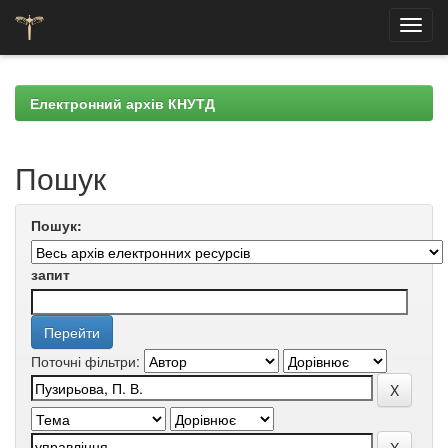
Skip
navigation
Електронний архів КНУТД
Пошук
Пошук:
запит
Поточні фільтри: