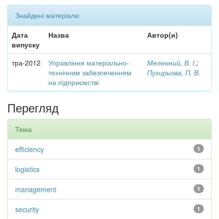
Знайдені матеріали:
Дата
Назва
Автор(и)
випуску
тра-2012
Управління матеріально-
Меленний, В. І.
;
технічним забезпеченням
Пузирьова, П. В.
на підприємстві
Перегляд
Тема
efficiency
1
logistics
1
management
1
security
1