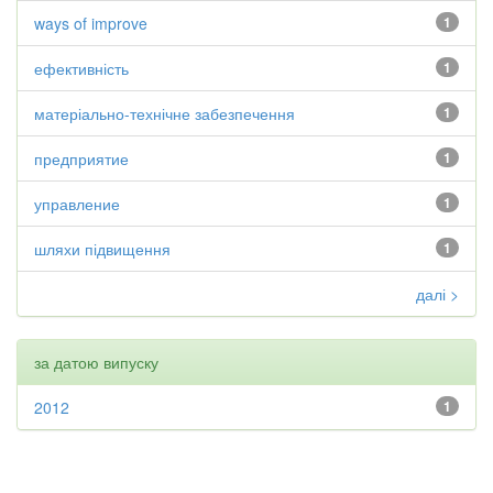
ways of improve
1
ефективність
1
матеріально-технічне забезпечення
1
предприятие
1
управление
1
шляхи підвищення
1
далі >
за датою випуску
2012
1