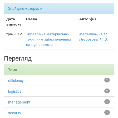
Знайдені матеріали:
Дата
Назва
Автор(и)
випуску
тра-2012
Управління матеріально-
Меленний, В. І.
;
технічним забезпеченням
Пузирьова, П. В.
на підприємстві
Перегляд
Тема
efficiency
1
logistics
1
management
1
security
1