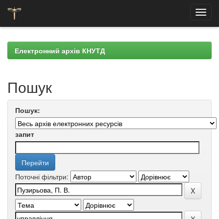
Skip
navigation
Електронний архів КНУТД
Пошук
Пошук:
запит
Поточні фільтри: