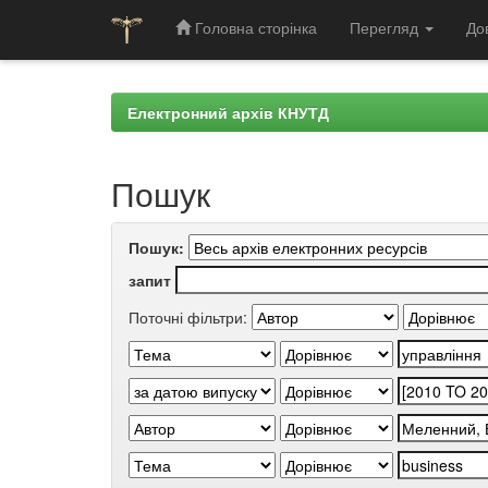
Головна сторінка
Перегляд
До
Skip
navigation
Електронний архів КНУТД
Пошук
Пошук:
запит
Поточні фільтри: