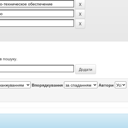
в пошуку.
Впорядкування
Автори