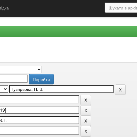
відка