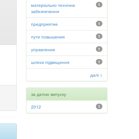
матеріально-технічне
1
забезпечення
предприятие
1
пути повышения
1
управление
1
шляхи підвищення
1
далі >
за датою випуску
2012
1