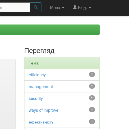
Мова
Вхід:
Перегляд
Тема
efficiency
1
management
1
security
1
ways of improve
1
ефективність
1