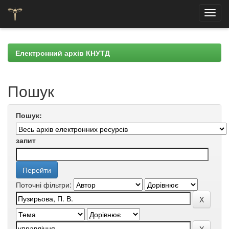
Skip
navigation
Електронний архів КНУТД
Пошук
Пошук:
запит
Поточні фільтри: