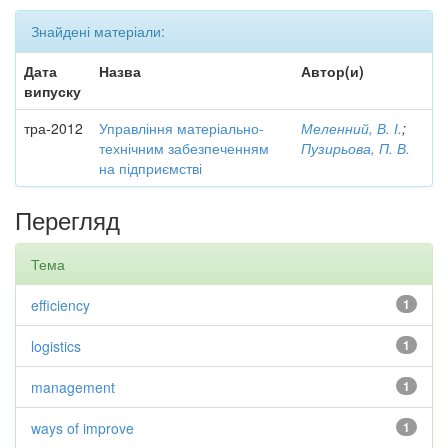
Знайдені матеріали:
Дата
Назва
Автор(и)
випуску
тра-2012
Управління матеріально-
Меленний, В. І.
;
технічним забезпеченням
Пузирьова, П. В.
на підприємстві
Перегляд
Тема
efficiency
1
logistics
1
management
1
ways of improve
1