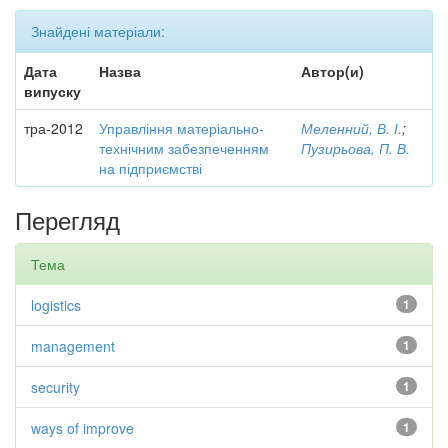
Знайдені матеріали:
Дата
Назва
Автор(и)
випуску
тра-2012
Управління матеріально-
Меленний, В. І.
;
технічним забезпеченням
Пузирьова, П. В.
на підприємстві
Перегляд
Тема
logistics
1
management
1
security
1
ways of improve
1