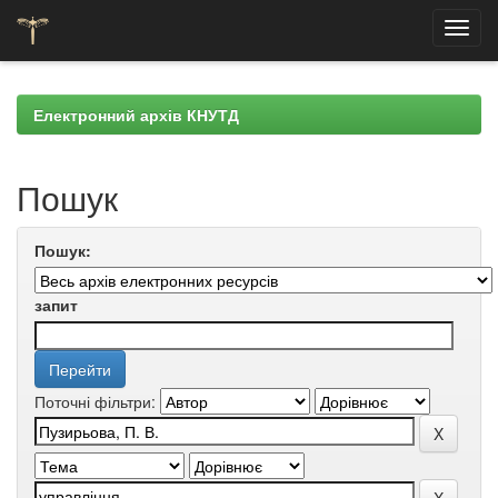
Skip
navigation
Електронний архів КНУТД
Пошук
Пошук:
запит
Поточні фільтри: