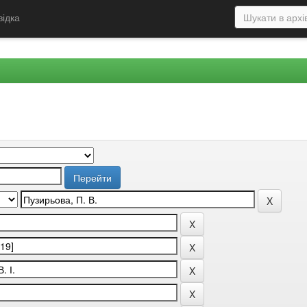
відка