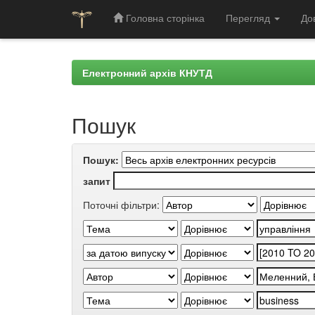
Головна сторінка
Перегляд
До
Skip
navigation
Електронний архів КНУТД
Пошук
Пошук:
запит
Поточні фільтри: