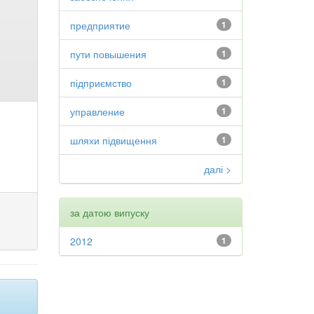
предприятие
1
пути повышения
1
підприємство
1
управление
1
шляхи підвищення
1
далі >
за датою випуску
2012
1