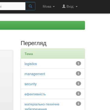
Мова
Вхід:
Перегляд
Тема
logistics
1
management
1
security
1
ефективність
1
матеріально-технічне
1
забезпечення