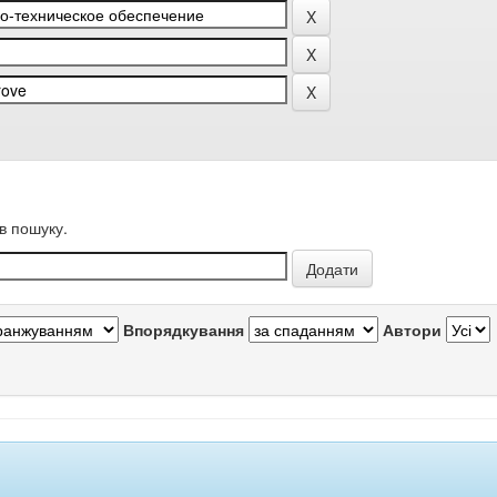
в пошуку.
Впорядкування
Автори