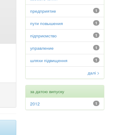
предприятие
1
пути повышения
1
підприємство
1
управление
1
шляхи підвищення
1
далі >
за датою випуску
2012
1