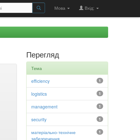
Мова
Вхід:
Перегляд
Тема
efficiency
1
logistics
1
management
1
security
1
матеріально-технічне
1
забезпечення