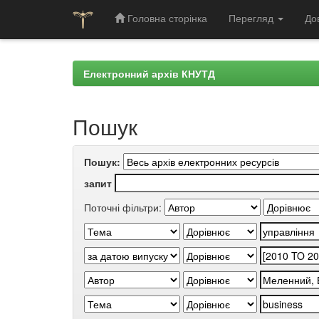
Головна сторінка
Перегляд
До
Skip
navigation
Електронний архів КНУТД
Пошук
Пошук:
запит
Поточні фільтри: