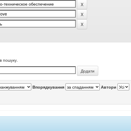
в пошуку.
Впорядкування
Автори