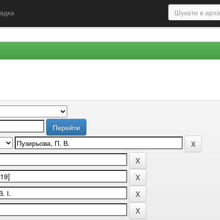
відка