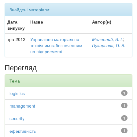
Знайдені матеріали:
Дата
Назва
Автор(и)
випуску
тра-2012
Управління матеріально-
Меленний, В. І.
;
технічним забезпеченням
Пузирьова, П. В.
на підприємстві
Перегляд
Тема
logistics
1
management
1
security
1
ефективність
1