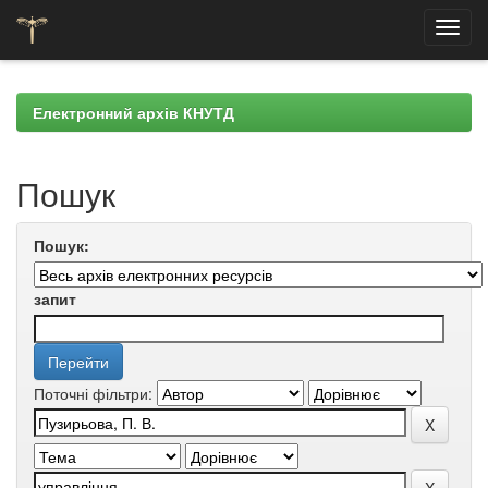
Skip
navigation
Електронний архів КНУТД
Пошук
Пошук:
запит
Поточні фільтри: