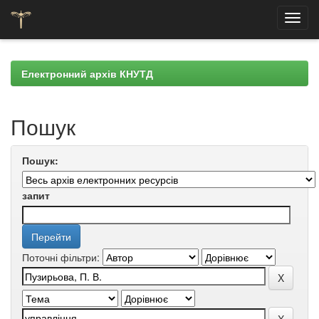
Skip
navigation
Електронний архів КНУТД
Пошук
Пошук:
запит
Поточні фільтри: