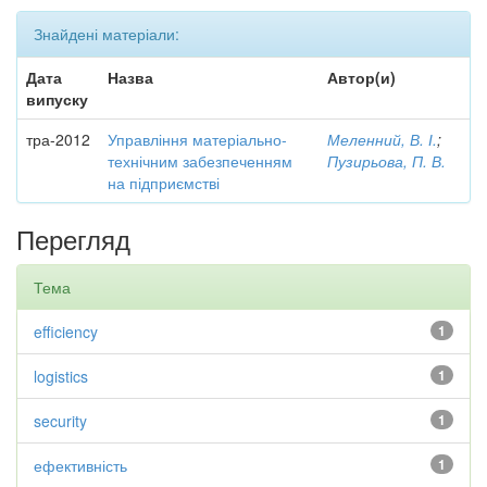
Знайдені матеріали:
Дата
Назва
Автор(и)
випуску
тра-2012
Управління матеріально-
Меленний, В. І.
;
технічним забезпеченням
Пузирьова, П. В.
на підприємстві
Перегляд
Тема
efficiency
1
logistics
1
security
1
ефективність
1