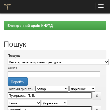
Skip
navigation
Електронний архів КНУТД
Пошук
Пошук:
запит
Поточні фільтри: