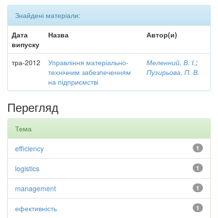
Знайдені матеріали:
Дата
Назва
Автор(и)
випуску
тра-2012
Управління матеріально-
Меленний, В. І.
;
технічним забезпеченням
Пузирьова, П. В.
на підприємстві
Перегляд
Тема
efficiency
1
logistics
1
management
1
ефективність
1