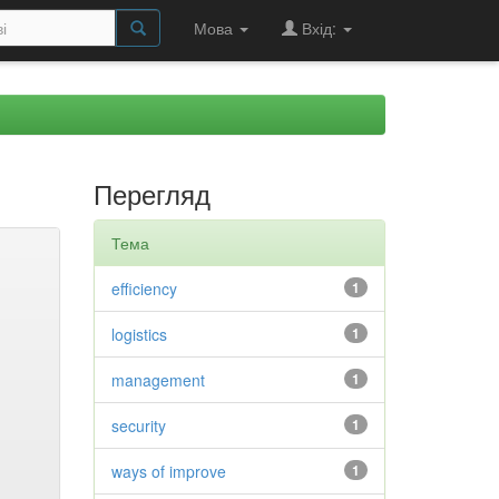
Мова
Вхід:
Перегляд
Тема
efficiency
1
logistics
1
management
1
security
1
ways of improve
1