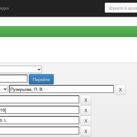
відка