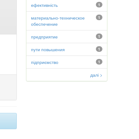
ефективність
1
материально-техническое
1
обеспечение
предприятие
1
пути повышения
1
підприємство
1
далі >