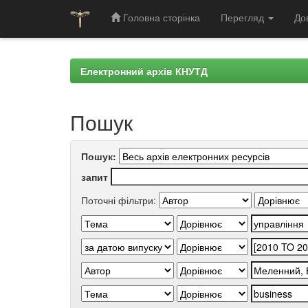
Головна сторінка
Перегляд
До
Skip
navigation
Електронний архів КНУТД
Пошук
Пошук:
запит
Поточні фільтри: