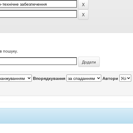
в пошуку.
Впорядкування
Автори