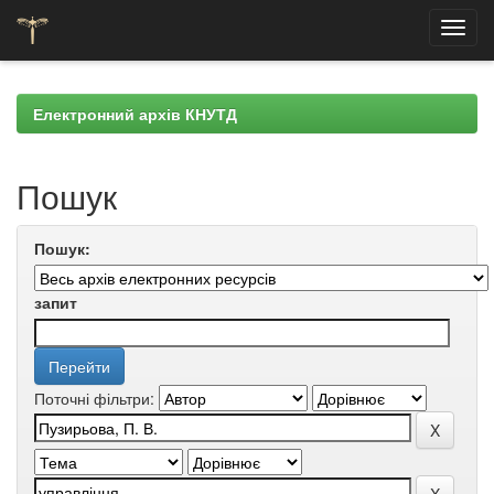
Skip
navigation
Електронний архів КНУТД
Пошук
Пошук:
запит
Поточні фільтри: