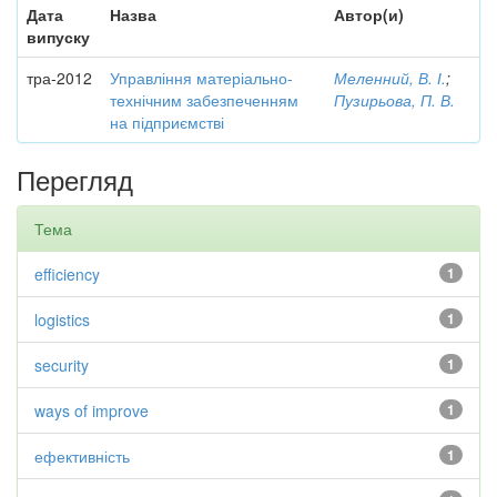
Дата
Назва
Автор(и)
випуску
тра-2012
Управління матеріально-
Меленний, В. І.
;
технічним забезпеченням
Пузирьова, П. В.
на підприємстві
Перегляд
Тема
efficiency
1
logistics
1
security
1
ways of improve
1
ефективність
1