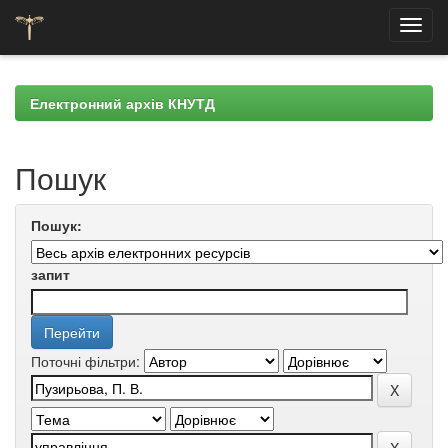
Skip
navigation
Електронний архів КНУТД
Пошук
Пошук:
запит
Поточні фільтри: