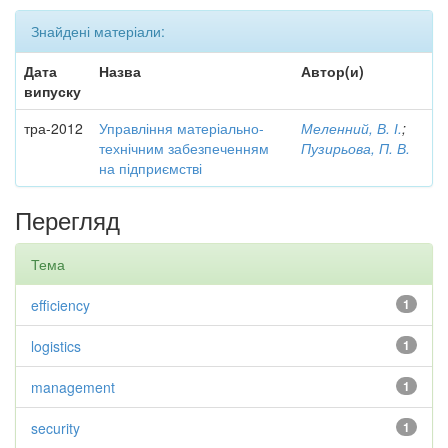
Знайдені матеріали:
Дата
Назва
Автор(и)
випуску
тра-2012
Управління матеріально-
Меленний, В. І.
;
технічним забезпеченням
Пузирьова, П. В.
на підприємстві
Перегляд
Тема
efficiency
1
logistics
1
management
1
security
1