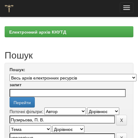
Skip
navigation
Електронний архів КНУТД
Пошук
Пошук:
запит
Поточні фільтри: