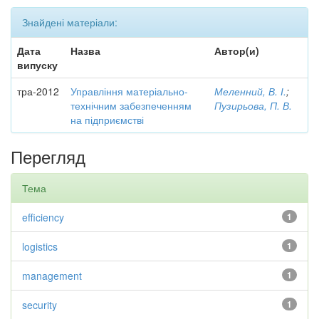
Знайдені матеріали:
Дата
Назва
Автор(и)
випуску
тра-2012
Управління матеріально-
Меленний, В. І.
;
технічним забезпеченням
Пузирьова, П. В.
на підприємстві
Перегляд
Тема
efficiency
1
logistics
1
management
1
security
1