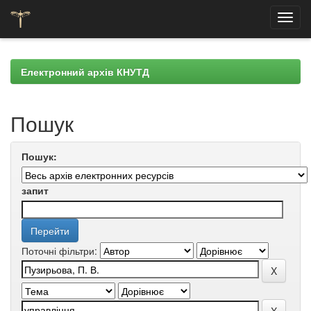
Skip
navigation
Електронний архів КНУТД
Пошук
Пошук:
запит
Поточні фільтри: