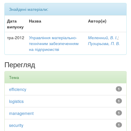
Знайдені матеріали:
Дата
Назва
Автор(и)
випуску
тра-2012
Управління матеріально-
Меленний, В. І.
;
технічним забезпеченням
Пузирьова, П. В.
на підприємстві
Перегляд
Тема
efficiency
1
logistics
1
management
1
security
1