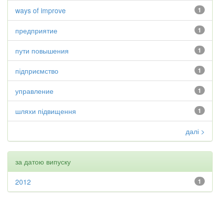
ways of improve
1
предприятие
1
пути повышения
1
підприємство
1
управление
1
шляхи підвищення
1
далі >
за датою випуску
2012
1