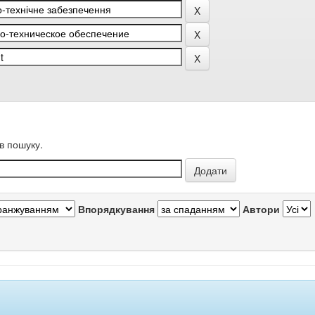
в пошуку.
Впорядкування
Автори