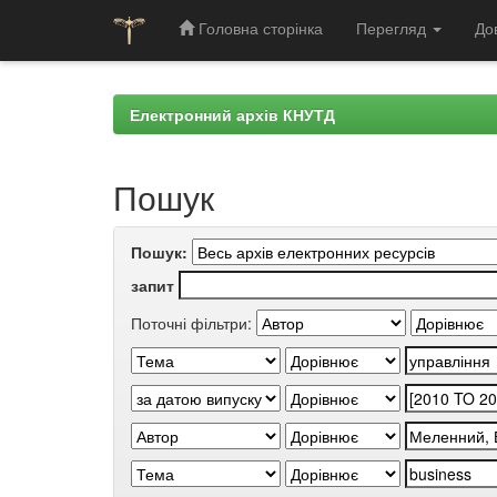
Головна сторінка
Перегляд
До
Skip
navigation
Електронний архів КНУТД
Пошук
Пошук:
запит
Поточні фільтри: