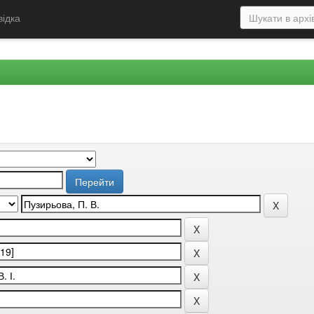
відка