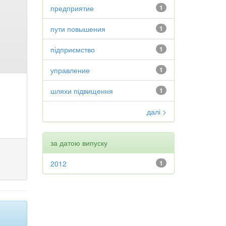
предприятие
1
пути повышения
1
підприємство
1
управление
1
шляхи підвищення
1
далі >
за датою випуску
2012
1