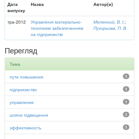
Дата
Назва
Автор(и)
випуску
тра-2012
Управління матеріально-
Меленний, В. І.
;
технічним забезпеченням
Пузирьова, П. В.
на підприємстві
Перегляд
Тема
пути повышения
1
підприємство
1
управление
1
шляхи підвищення
1
эффективность
1