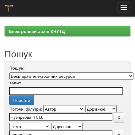
Skip
navigation
Електронний архів КНУТД
Пошук
Пошук:
запит
Поточні фільтри: