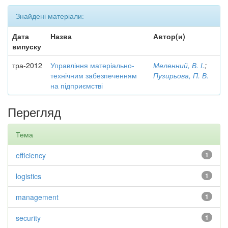
Знайдені матеріали:
Дата
Назва
Автор(и)
випуску
тра-2012
Управління матеріально-
Меленний, В. І.
;
технічним забезпеченням
Пузирьова, П. В.
на підприємстві
Перегляд
Тема
efficiency
1
logistics
1
management
1
security
1