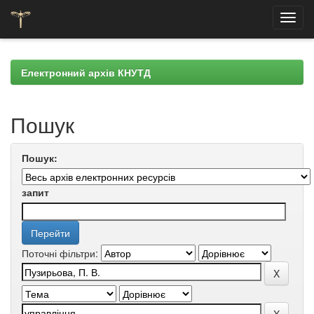
Skip
navigation
Електронний архів КНУТД
Пошук
Пошук:
запит
Поточні фільтри: