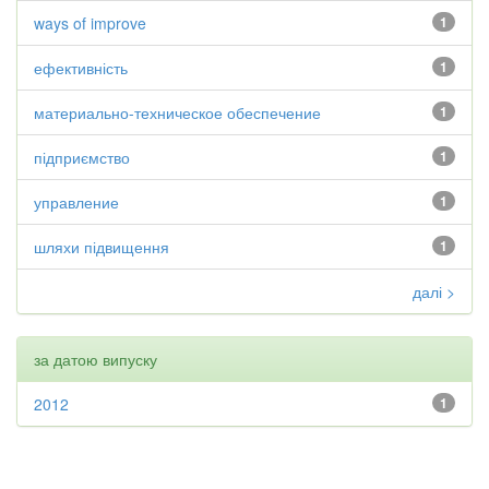
ways of improve
1
ефективність
1
материально-техническое обеспечение
1
підприємство
1
управление
1
шляхи підвищення
1
далі >
за датою випуску
2012
1