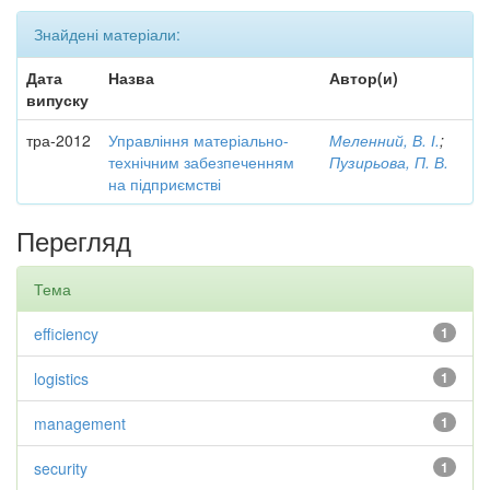
Знайдені матеріали:
Дата
Назва
Автор(и)
випуску
тра-2012
Управління матеріально-
Меленний, В. І.
;
технічним забезпеченням
Пузирьова, П. В.
на підприємстві
Перегляд
Тема
efficiency
1
logistics
1
management
1
security
1