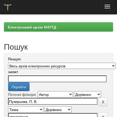
Skip
navigation
Електронний архів КНУТД
Пошук
Пошук:
запит
Поточні фільтри: