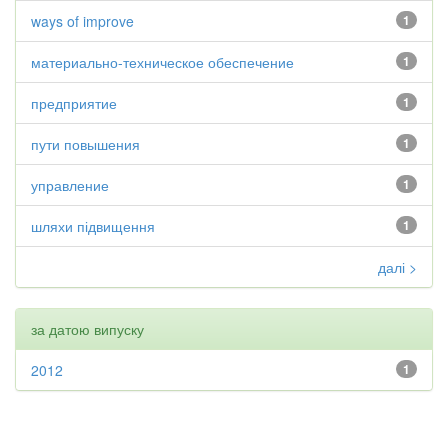
ways of improve
1
материально-техническое обеспечение
1
предприятие
1
пути повышения
1
управление
1
шляхи підвищення
1
далі >
за датою випуску
2012
1