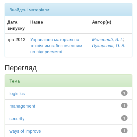
Знайдені матеріали:
Дата
Назва
Автор(и)
випуску
тра-2012
Управління матеріально-
Меленний, В. І.
;
технічним забезпеченням
Пузирьова, П. В.
на підприємстві
Перегляд
Тема
logistics
1
management
1
security
1
ways of improve
1