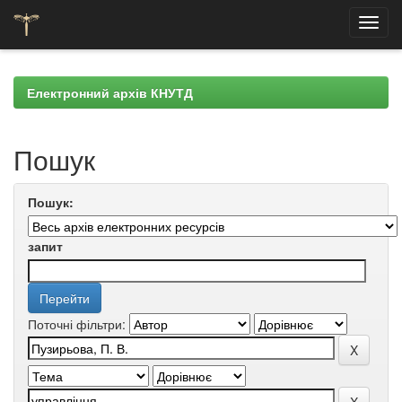
Skip
navigation
Електронний архів КНУТД
Пошук
Пошук:
запит
Поточні фільтри: