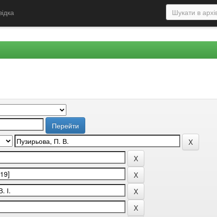
відка