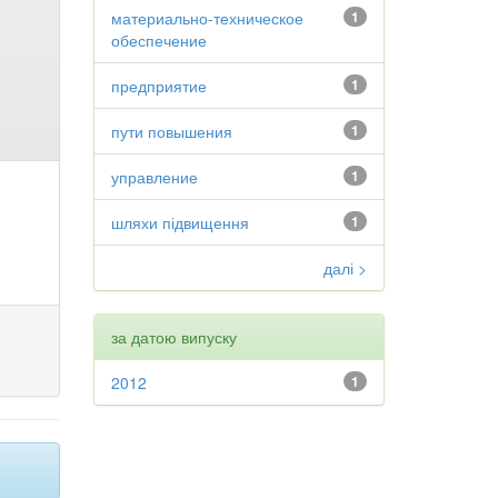
материально-техническое
1
обеспечение
предприятие
1
пути повышения
1
управление
1
шляхи підвищення
1
далі >
за датою випуску
2012
1