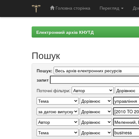
Головна сторінка
Перегляд
До
Skip
navigation
Електронний архів КНУТД
Пошук
Пошук:
запит
Поточні фільтри: