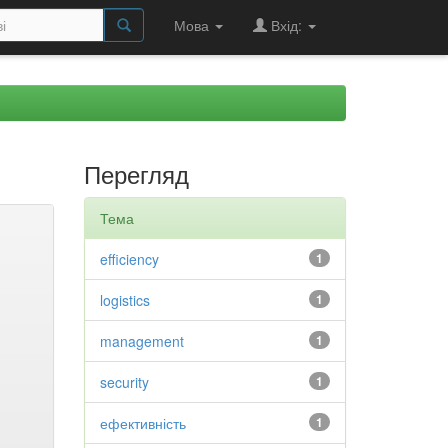
Мова
Вхід:
Перегляд
Тема
efficiency
1
logistics
1
management
1
security
1
ефективність
1