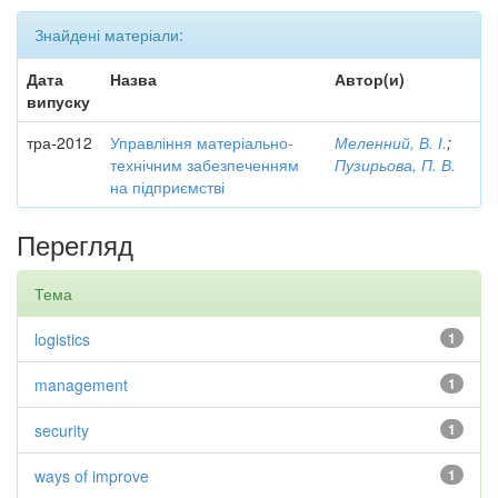
Знайдені матеріали:
Дата
Назва
Автор(и)
випуску
тра-2012
Управління матеріально-
Меленний, В. І.
;
технічним забезпеченням
Пузирьова, П. В.
на підприємстві
Перегляд
Тема
logistics
1
management
1
security
1
ways of improve
1