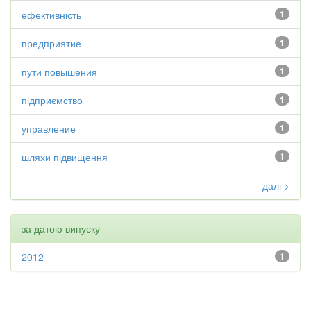
ефективність
1
предприятие
1
пути повышения
1
підприємство
1
управление
1
шляхи підвищення
1
далі >
за датою випуску
2012
1