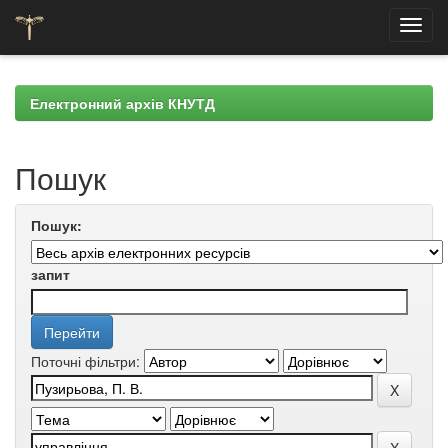
Skip
navigation
Електронний архів КНУТД
Пошук
Пошук:
запит
Поточні фільтри: