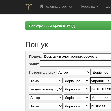
Головна сторінка
Перегляд
До
Skip
navigation
Електронний архів КНУТД
Пошук
Пошук:
запит
Поточні фільтри: