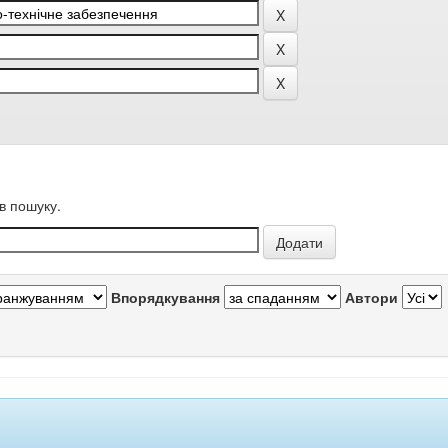
в пошуку.
Впорядкування
Автори