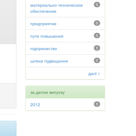
материально-техническое
1
обеспечение
предприятие
1
пути повышения
1
підприємство
1
шляхи підвищення
1
далі >
за датою випуску
2012
1