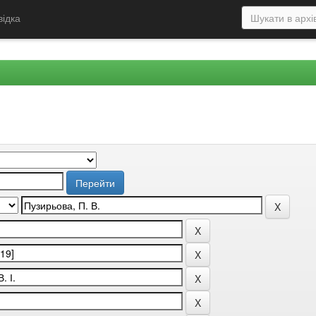
відка