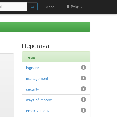
Мова
Вхід:
Перегляд
Тема
logistics
1
management
1
security
1
ways of improve
1
ефективність
1